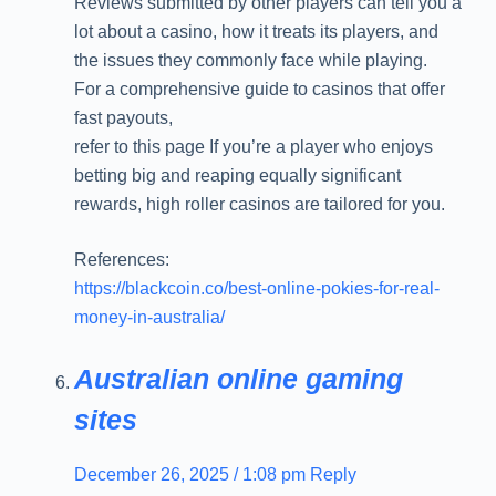
Reviews submitted by other players can tell you a
lot about a casino, how it treats its players, and
the issues they commonly face while playing.
For a comprehensive guide to casinos that offer
fast payouts,
refer to this page If you’re a player who enjoys
betting big and reaping equally significant
rewards, high roller casinos are tailored for you.
References:
https://blackcoin.co/best-online-pokies-for-real-
money-in-australia/
Australian online gaming
sites
December 26, 2025 / 1:08 pm
Reply