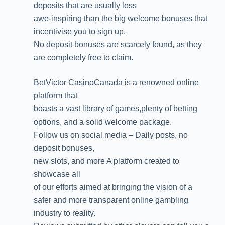
deposits that are usually less
awe-inspiring than the big welcome bonuses that
incentivise you to sign up.
No deposit bonuses are scarcely found, as they
are completely free to claim.
BetVictor CasinoCanada is a renowned online
platform that
boasts a vast library of games,plenty of betting
options, and a solid welcome package.
Follow us on social media – Daily posts, no
deposit bonuses,
new slots, and more A platform created to
showcase all
of our efforts aimed at bringing the vision of a
safer and more transparent online gambling
industry to reality.