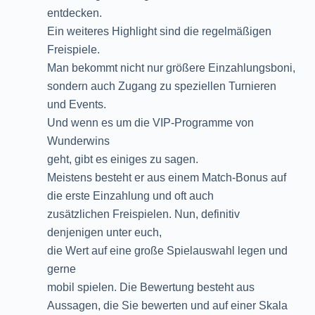
entdecken.
Ein weiteres Highlight sind die regelmäßigen
Freispiele.
Man bekommt nicht nur größere Einzahlungsboni,
sondern auch Zugang zu speziellen Turnieren
und Events.
Und wenn es um die VIP-Programme von
Wunderwins
geht, gibt es einiges zu sagen.
Meistens besteht er aus einem Match-Bonus auf
die erste Einzahlung und oft auch
zusätzlichen Freispielen. Nun, definitiv
denjenigen unter euch,
die Wert auf eine große Spielauswahl legen und
gerne
mobil spielen. Die Bewertung besteht aus
Aussagen, die Sie bewerten und auf einer Skala