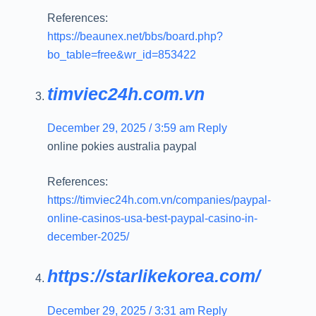
References:
https://beaunex.net/bbs/board.php?
bo_table=free&wr_id=853422
timviec24h.com.vn
December 29, 2025 / 3:59 am
Reply
online pokies australia paypal
References:
https://timviec24h.com.vn/companies/paypal-
online-casinos-usa-best-paypal-casino-in-
december-2025/
https://starlikekorea.com/
December 29, 2025 / 3:31 am
Reply