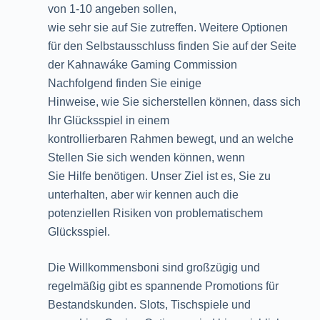
von 1-10 angeben sollen,
wie sehr sie auf Sie zutreffen. Weitere Optionen
für den Selbstausschluss finden Sie auf der Seite
der Kahnawáke Gaming Commission
Nachfolgend finden Sie einige
Hinweise, wie Sie sicherstellen können, dass sich
Ihr Glücksspiel in einem
kontrollierbaren Rahmen bewegt, und an welche
Stellen Sie sich wenden können, wenn
Sie Hilfe benötigen. Unser Ziel ist es, Sie zu
unterhalten, aber wir kennen auch die
potenziellen Risiken von problematischem
Glücksspiel.
Die Willkommensboni sind großzügig und
regelmäßig gibt es spannende Promotions für
Bestandskunden. Slots, Tischspiele und