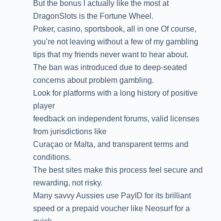
But the bonus I actually like the most at
DragonSlots is the Fortune Wheel.
Poker, casino, sportsbook, all in one Of course,
you’re not leaving without a few of my gambling
tips that my friends never want to hear about.
The ban was introduced due to deep-seated
concerns about problem gambling.
Look for platforms with a long history of positive
player
feedback on independent forums, valid licenses
from jurisdictions like
Curaçao or Malta, and transparent terms and
conditions.
The best sites make this process feel secure and
rewarding, not risky.
Many savvy Aussies use PayID for its brilliant
speed or a prepaid voucher like Neosurf for a