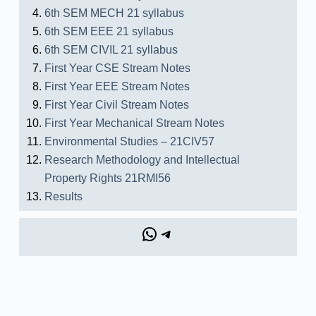
6th SEM MECH 21 syllabus
6th SEM EEE 21 syllabus
6th SEM CIVIL 21 syllabus
First Year CSE Stream Notes
First Year EEE Stream Notes
First Year Civil Stream Notes
First Year Mechanical Stream Notes
Environmental Studies – 21CIV57
Research Methodology and Intellectual
Property Rights 21RMI56
Results