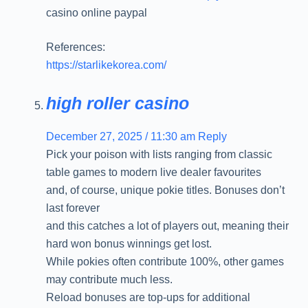
casino online paypal
References:
https://starlikekorea.com/
high roller casino
December 27, 2025 / 11:30 am
Reply
Pick your poison with lists ranging from classic
table games to modern live dealer favourites
and, of course, unique pokie titles. Bonuses don’t
last forever
and this catches a lot of players out, meaning their
hard won bonus winnings get lost.
While pokies often contribute 100%, other games
may contribute much less.
Reload bonuses are top-ups for additional