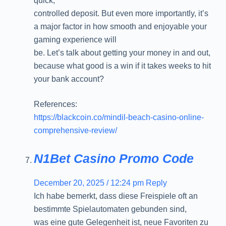
quick,
controlled deposit. But even more importantly, it’s
a major factor in how smooth and enjoyable your
gaming experience will
be. Let’s talk about getting your money in and out,
because what good is a win if it takes weeks to hit
your bank account?
References:
https://blackcoin.co/mindil-beach-casino-online-
comprehensive-review/
N1Bet Casino Promo Code
December 20, 2025 / 12:24 pm
Reply
Ich habe bemerkt, dass diese Freispiele oft an
bestimmte Spielautomaten gebunden sind,
was eine gute Gelegenheit ist, neue Favoriten zu