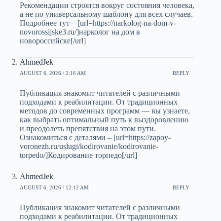
Рекомендации строятся вокруг состояния человека,
а не по универсальному шаблону для всех случаев.
Подробнее тут – [url=https://narkolog-na-dom-v-
novorossijske3.ru/]нарколог на дом в
новороссийске[/url]
AhmedJek
AUGUST 6, 2026 / 2:16 AM
REPLY
Публикация знакомит читателей с различными
подходами к реабилитации. От традиционных
методов до современных программ — вы узнаете,
как выбрать оптимальный путь к выздоровлению
и преодолеть препятствия на этом пути.
Ознакомиться с деталями – [url=https://zapoy-
voronezh.ru/uslugi/kodirovanie/kodirovanie-
torpedo/]Кодирование торпедо[/url]
AhmedJek
AUGUST 6, 2026 / 12:12 AM
REPLY
Публикация знакомит читателей с различными
подходами к реабилитации. От традиционных