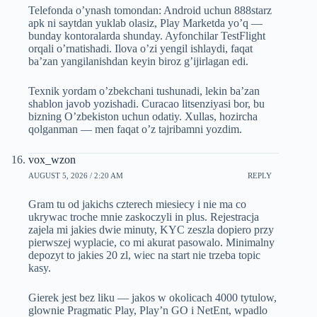
Telefonda o’ynash tomondan: Android uchun 888starz
apk ni saytdan yuklab olasiz, Play Marketda yo’q —
bunday kontoralarda shunday. Ayfonchilar TestFlight
orqali o’rnatishadi. Ilova o’zi yengil ishlaydi, faqat
ba’zan yangilanishdan keyin biroz g’ijirlagan edi.
Texnik yordam o’zbekchani tushunadi, lekin ba’zan
shablon javob yozishadi. Curacao litsenziyasi bor, bu
bizning O’zbekiston uchun odatiy. Xullas, hozircha
qolganman — men faqat o’z tajribamni yozdim.
vox_wzon
AUGUST 5, 2026 / 2:20 AM
REPLY
Gram tu od jakichs czterech miesiecy i nie ma co
ukrywac troche mnie zaskoczyli in plus. Rejestracja
zajela mi jakies dwie minuty, KYC zeszla dopiero przy
pierwszej wyplacie, co mi akurat pasowalo. Minimalny
depozyt to jakies 20 zl, wiec na start nie trzeba topic
kasy.
Gierek jest bez liku — jakos w okolicach 4000 tytulow,
glownie Pragmatic Play, Play’n GO i NetEnt, wpadlo