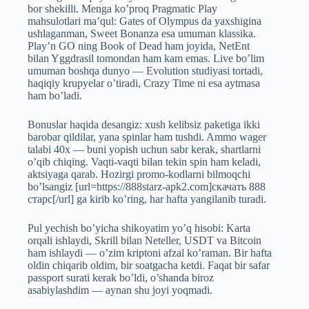
bor shekilli. Menga ko’proq Pragmatic Play
mahsulotlari ma’qul: Gates of Olympus da yaxshigina
ushlaganman, Sweet Bonanza esa umuman klassika.
Play’n GO ning Book of Dead ham joyida, NetEnt
bilan Yggdrasil tomondan ham kam emas. Live bo’lim
umuman boshqa dunyo — Evolution studiyasi tortadi,
haqiqiy krupyelar o’tiradi, Crazy Time ni esa aytmasa
ham bo’ladi.
Bonuslar haqida desangiz: xush kelibsiz paketiga ikki
barobar qildilar, yana spinlar ham tushdi. Ammo wager
talabi 40x — buni yopish uchun sabr kerak, shartlarni
o’qib chiqing. Vaqti-vaqti bilan tekin spin ham keladi,
aktsiyaga qarab. Hozirgi promo-kodlarni bilmoqchi
bo’lsangiz [url=https://888starz-apk2.com]скачать 888
старс[/url] ga kirib ko’ring, har hafta yangilanib turadi.
Pul yechish bo’yicha shikoyatim yo’q hisobi: Karta
orqali ishlaydi, Skrill bilan Neteller, USDT va Bitcoin
ham ishlaydi — o’zim kriptoni afzal ko’raman. Bir hafta
oldin chiqarib oldim, bir soatgacha ketdi. Faqat bir safar
passport surati kerak bo’ldi, o’shanda biroz
asabiylashdim — aynan shu joyi yoqmadi.