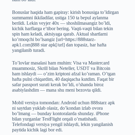
Bonuslar haqida ham gapiray: kirish bonusiga to’ldirgan
summamni ikkiladilar, ustiga 150 ta bepul aylanma
berildi. Lekin veyjer 40x — shoshilmasangiz bo’ldi,
kichik harflarga e’tibor bering. Vaqti-vaqti bilan tekin
spin ham keladi, aktsiyaga qarab. Aktual shartlarni
ko’rmoqchi bo’lsangiz [url=https://888starz-
apk1.com]888 star apk[/url] dan topasiz, har hafta
yangilanib turadi.
To’lovlar masalasi ham muhim: Visa va Mastercard
muammosiz, Skrill bilan Neteller, USDT va Bitcoin
ham ishlaydi — o’zim kriptoni afzal ko’raman. O’tgan
hafta pulni chiqardim, 40 daqiqacha kutdim. Faqat bir
safar passport surati kerak bo’ldi, o’shanda biroz
asabiylashdim — mana shu meni bezovta qildi.
Mobil versiya tomondan: Android uchun 888starz apk
ni saytdan yuklab olasiz, do’kondan izlab ovora
bo’lmang — bunday kontoralarda shunday. iPhone
bilan yurganlar TestFlight orqali o’rnatishadi.
Telefondagi versiya yengil ishlaydi, lekin yangilanish
paytida kichik lagi bor edi.