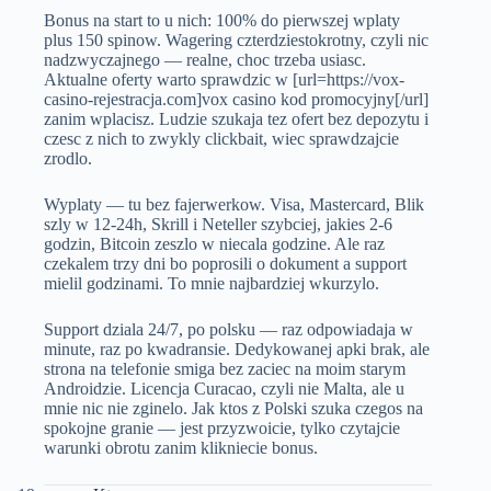
Bonus na start to u nich: 100% do pierwszej wplaty
plus 150 spinow. Wagering czterdziestokrotny, czyli nic
nadzwyczajnego — realne, choc trzeba usiasc.
Aktualne oferty warto sprawdzic w [url=https://vox-
casino-rejestracja.com]vox casino kod promocyjny[/url]
zanim wplacisz. Ludzie szukaja tez ofert bez depozytu i
czesc z nich to zwykly clickbait, wiec sprawdzajcie
zrodlo.
Wyplaty — tu bez fajerwerkow. Visa, Mastercard, Blik
szly w 12-24h, Skrill i Neteller szybciej, jakies 2-6
godzin, Bitcoin zeszlo w niecala godzine. Ale raz
czekalem trzy dni bo poprosili o dokument a support
mielil godzinami. To mnie najbardziej wkurzylo.
Support dziala 24/7, po polsku — raz odpowiadaja w
minute, raz po kwadransie. Dedykowanej apki brak, ale
strona na telefonie smiga bez zaciec na moim starym
Androidzie. Licencja Curacao, czyli nie Malta, ale u
mnie nic nie zginelo. Jak ktos z Polski szuka czegos na
spokojne granie — jest przyzwoicie, tylko czytajcie
warunki obrotu zanim klikniecie bonus.