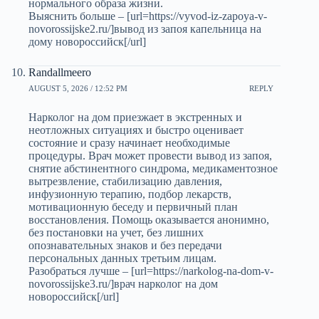
нормального образа жизни.
Выяснить больше – [url=https://vyvod-iz-zapoya-v-
novorossijske2.ru/]вывод из запоя капельница на
дому новороссийск[/url]
Randallmeero
AUGUST 5, 2026 / 12:52 PM
REPLY
Нарколог на дом приезжает в экстренных и
неотложных ситуациях и быстро оценивает
состояние и сразу начинает необходимые
процедуры. Врач может провести вывод из запоя,
снятие абстинентного синдрома, медикаментозное
вытрезвление, стабилизацию давления,
инфузионную терапию, подбор лекарств,
мотивационную беседу и первичный план
восстановления. Помощь оказывается анонимно,
без постановки на учет, без лишних
опознавательных знаков и без передачи
персональных данных третьим лицам.
Разобраться лучше – [url=https://narkolog-na-dom-v-
novorossijske3.ru/]врач нарколог на дом
новороссийск[/url]