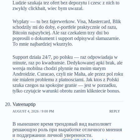
Ludzie szukaja tez ofert bez depozytu i czesc z nich to
zwykly clickbait, wiec bym uwazal.
Wyplaty — tu bez fajerwerkow. Visa, Mastercard, Blik
schodzily mi do doby, e-portfele praktycznie od razu,
Bitcoin najszybciej. Ale raz czekalem trzy dni bo
poprosili o dokument i support odpisywal slamazarnie.
To mnie najbardziej wkurzylo.
Support dziala 24/7, po polsku — raz odpowiadaja w
minute, raz po kwadransie. Dedykowanej apki brak, ale
wersja mobilna chodzi plynnie na moim starym
Androidzie. Curacao, czyli nie Malta, ale przez pol roku
nie mialem problemu z platnosciami. Jak ktos z Polski
szuka czegos na spokojne granie — jest w porzadku,
tylko czytajcie warunki obrotu zanim klikniecie bonus.
Vateenaptip
AUGUST 4, 2026 / 9:00 PM
REPLY
В нынешнее время трендовый вид выполняет
решающую роль при выработке отличного мнения
и поддержании личной уверенности.