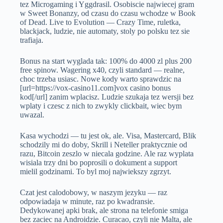
tez Microgaming i Yggdrasil. Osobiscie najwiecej gram
w Sweet Bonanzy, od czasu do czasu wchodze w Book
of Dead. Live to Evolution — Crazy Time, ruletka,
blackjack, ludzie, nie automaty, stoly po polsku tez sie
trafiaja.
Bonus na start wyglada tak: 100% do 4000 zl plus 200
free spinow. Wagering x40, czyli standard — realne,
choc trzeba usiasc. Nowe kody warto sprawdzic na
[url=https://vox-casino11.com]vox casino bonus
kod[/url] zanim wplacisz. Ludzie szukaja tez wersji bez
wplaty i czesc z nich to zwykly clickbait, wiec bym
uwazal.
Kasa wychodzi — tu jest ok, ale. Visa, Mastercard, Blik
schodzily mi do doby, Skrill i Neteller praktycznie od
razu, Bitcoin zeszlo w niecala godzine. Ale raz wyplata
wisiala trzy dni bo poprosili o dokument a support
mielil godzinami. To byl moj najwiekszy zgrzyt.
Czat jest calodobowy, w naszym jezyku — raz
odpowiadaja w minute, raz po kwadransie.
Dedykowanej apki brak, ale strona na telefonie smiga
bez zaciec na Androidzie. Curacao, czyli nie Malta, ale