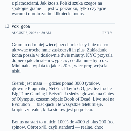
z platnosciami. Jak ktos z Polski szuka czegos na
spokojne granie — jest w porzadku, tylko czytajcie
warunki obrotu zanim klikniecie bonus.
vox_gcoa
AUGUST 5, 2026 / 4:50 AM
REPLY
Gram tu od mniej wiecej trzech miesiecy i nie ma co
ukrywac troche mnie zaskoczyli in plus. Zakladanie
konta poszla w doslownie dwie minuty, KYC przyszla
dopiero jak chcialem wyplacic, co dla mnie bylo ok.
Minimalna wplata to jakies 20 zl, wiec prog wejscia
niski.
Gierek jest masa — gdzies ponad 3000 tytulow,
glownie Pragmatic, NetEnt, Play’n GO, jest tez troche
Big Time Gaming i Betsoft. Ja siedze glownie na Gates
of Olympus, czasem odpale Book of Dead. Live stoi na
Evolution — blackjack i te wszystkie teleturnieje,
krupierzy realni, kilka stolow jest po polsku.
Bonus na start to u nich: 100% do 4000 zl plus 200 free
spinow. Obrot x40, czyli standard — realne, choc