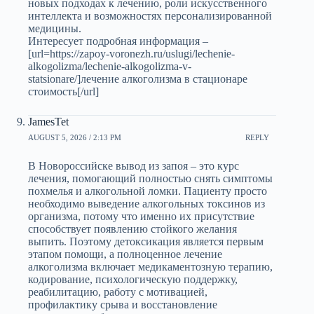
новых подходах к лечению, роли искусственного
интеллекта и возможностях персонализированной
медицины.
Интересует подробная информация –
[url=https://zapoy-voronezh.ru/uslugi/lechenie-
alkogolizma/lechenie-alkogolizma-v-
statsionare/]лечение алкоголизма в стационаре
стоимость[/url]
JamesTet
AUGUST 5, 2026 / 2:13 PM
REPLY
В Новороссийске вывод из запоя – это курс
лечения, помогающий полностью снять симптомы
похмелья и алкогольной ломки. Пациенту просто
необходимо выведение алкогольных токсинов из
организма, потому что именно их присутствие
способствует появлению стойкого желания
выпить. Поэтому детоксикация является первым
этапом помощи, а полноценное лечение
алкоголизма включает медикаментозную терапию,
кодирование, психологическую поддержку,
реабилитацию, работу с мотивацией,
профилактику срыва и восстановление