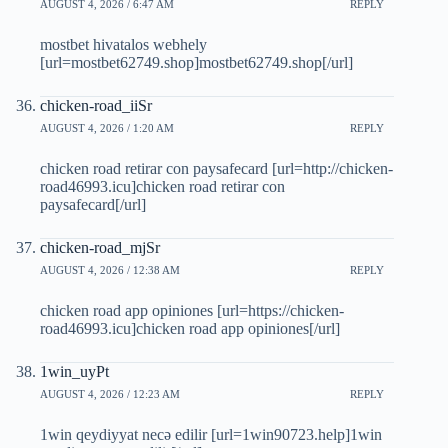
AUGUST 4, 2026 / 6:47 AM
REPLY
mostbet hivatalos webhely
[url=mostbet62749.shop]mostbet62749.shop[/url]
chicken-road_iiSr
AUGUST 4, 2026 / 1:20 AM
REPLY
chicken road retirar con paysafecard [url=http://chicken-
road46993.icu]chicken road retirar con
paysafecard[/url]
chicken-road_mjSr
AUGUST 4, 2026 / 12:38 AM
REPLY
chicken road app opiniones [url=https://chicken-
road46993.icu]chicken road app opiniones[/url]
1win_uyPt
AUGUST 4, 2026 / 12:23 AM
REPLY
1win qeydiyyat necə edilir [url=1win90723.help]1win