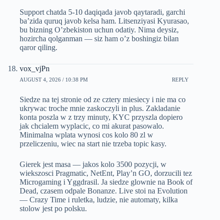
Support chatda 5-10 daqiqada javob qaytaradi, garchi
ba’zida quruq javob kelsa ham. Litsenziyasi Kyurasao,
bu bizning O’zbekiston uchun odatiy. Nima deysiz,
hozircha qolganman — siz ham o’z boshingiz bilan
qaror qiling.
vox_vjPn
AUGUST 4, 2026 / 10:38 PM
REPLY
Siedze na tej stronie od ze cztery miesiecy i nie ma co
ukrywac troche mnie zaskoczyli in plus. Zakladanie
konta poszla w z trzy minuty, KYC przyszla dopiero
jak chcialem wyplacic, co mi akurat pasowalo.
Minimalna wplata wynosi cos kolo 80 zl w
przeliczeniu, wiec na start nie trzeba topic kasy.
Gierek jest masa — jakos kolo 3500 pozycji, w
wiekszosci Pragmatic, NetEnt, Play’n GO, dorzucili tez
Microgaming i Yggdrasil. Ja siedze glownie na Book of
Dead, czasem odpale Bonanze. Live stoi na Evolution
— Crazy Time i ruletka, ludzie, nie automaty, kilka
stolow jest po polsku.