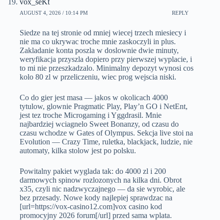
vox_seKt
AUGUST 4, 2026 / 10:14 PM
REPLY
Siedze na tej stronie od mniej wiecej trzech miesiecy i
nie ma co ukrywac troche mnie zaskoczyli in plus.
Zakladanie konta poszla w doslownie dwie minuty,
weryfikacja przyszla dopiero przy pierwszej wyplacie, i
to mi nie przeszkadzalo. Minimalny depozyt wynosi cos
kolo 80 zl w przeliczeniu, wiec prog wejscia niski.
Co do gier jest masa — jakos w okolicach 4000
tytulow, glownie Pragmatic Play, Play’n GO i NetEnt,
jest tez troche Microgaming i Yggdrasil. Mnie
najbardziej wciagnelo Sweet Bonanzy, od czasu do
czasu wchodze w Gates of Olympus. Sekcja live stoi na
Evolution — Crazy Time, ruletka, blackjack, ludzie, nie
automaty, kilka stolow jest po polsku.
Powitalny pakiet wyglada tak: do 4000 zl i 200
darmowych spinow rozlozonych na kilka dni. Obrot
x35, czyli nic nadzwyczajnego — da sie wyrobic, ale
bez przesady. Nowe kody najlepiej sprawdzac na
[url=https://vox-casino12.com]vox casino kod
promocyjny 2026 forum[/url] przed sama wplata.