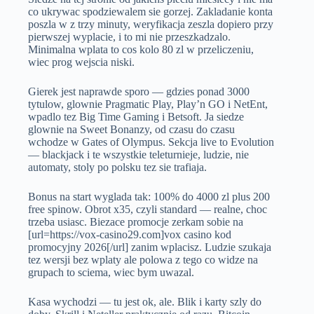
co ukrywac spodziewalem sie gorzej. Zakladanie konta
poszla w z trzy minuty, weryfikacja zeszla dopiero przy
pierwszej wyplacie, i to mi nie przeszkadzalo.
Minimalna wplata to cos kolo 80 zl w przeliczeniu,
wiec prog wejscia niski.
Gierek jest naprawde sporo — gdzies ponad 3000
tytulow, glownie Pragmatic Play, Play’n GO i NetEnt,
wpadlo tez Big Time Gaming i Betsoft. Ja siedze
glownie na Sweet Bonanzy, od czasu do czasu
wchodze w Gates of Olympus. Sekcja live to Evolution
— blackjack i te wszystkie teleturnieje, ludzie, nie
automaty, stoly po polsku tez sie trafiaja.
Bonus na start wyglada tak: 100% do 4000 zl plus 200
free spinow. Obrot x35, czyli standard — realne, choc
trzeba usiasc. Biezace promocje zerkam sobie na
[url=https://vox-casino29.com]vox casino kod
promocyjny 2026[/url] zanim wplacisz. Ludzie szukaja
tez wersji bez wplaty ale polowa z tego co widze na
grupach to sciema, wiec bym uwazal.
Kasa wychodzi — tu jest ok, ale. Blik i karty szly do