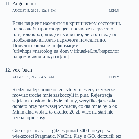
Angeloillup
AUGUST 5, 2026 / 12:13 PM
REPLY
Если пациент находится в критическом состоянии,
не осознаёт происходящее, проявляет агрессию
или, наоборот, впадает в апатию, не стоит ждать —
необходимо вызвать нарколога немедленно.
Получить больше информации –
[url=https://narcolog-na-dom-v-irkutske6.ru/]нарколог
на дом вывод иркутск[/url]
vox_buen
AUGUST 5, 2026 / 4:51 AM
REPLY
Siedze na tej stronie od ze cztery miesiecy i szczerze
mowiac troche mnie zaskoczyli in plus. Rejestracja
zajela mi doslownie dwie minuty, weryfikacja zeszla
dopiero przy pierwszej wyplacie, co dla mnie bylo ok.
Minimalna wplata to okolice 20 zl, wiec na start nie
trzeba topic kasy.
Gierek jest masa — gdzies ponad 3000 pozycji, w
wiekszosci Pragmatic, NetEnt, Play’n GO, dorzucili tez