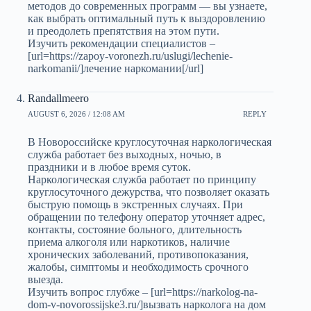
методов до современных программ — вы узнаете,
как выбрать оптимальный путь к выздоровлению
и преодолеть препятствия на этом пути.
Изучить рекомендации специалистов –
[url=https://zapoy-voronezh.ru/uslugi/lechenie-
narkomanii/]лечение наркомании[/url]
Randallmeero
AUGUST 6, 2026 / 12:08 AM
REPLY
В Новороссийске круглосуточная наркологическая
служба работает без выходных, ночью, в
праздники и в любое время суток.
Наркологическая служба работает по принципу
круглосуточного дежурства, что позволяет оказать
быструю помощь в экстренных случаях. При
обращении по телефону оператор уточняет адрес,
контакты, состояние больного, длительность
приема алкоголя или наркотиков, наличие
хронических заболеваний, противопоказания,
жалобы, симптомы и необходимость срочного
выезда.
Изучить вопрос глубже – [url=https://narkolog-na-
dom-v-novorossijske3.ru/]вызвать нарколога на дом