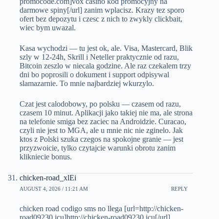
promocode.com]vox casino kod promocyjny na
darmowe spiny[/url] zanim wplacisz. Krazy tez sporo
ofert bez depozytu i czesc z nich to zwykly clickbait,
wiec bym uwazal.
Kasa wychodzi — tu jest ok, ale. Visa, Mastercard, Blik
szly w 12-24h, Skrill i Neteller praktycznie od razu,
Bitcoin zeszlo w niecala godzine. Ale raz czekalem trzy
dni bo poprosili o dokument i support odpisywal
slamazarnie. To mnie najbardziej wkurzylo.
Czat jest calodobowy, po polsku — czasem od razu,
czasem 10 minut. Aplikacji jako takiej nie ma, ale strona
na telefonie smiga bez zaciec na Androidzie. Curacao,
czyli nie jest to MGA, ale u mnie nic nie zginelo. Jak
ktos z Polski szuka czegos na spokojne granie — jest
przyzwoicie, tylko czytajcie warunki obrotu zanim
klikniecie bonus.
chicken-road_xlEi
AUGUST 4, 2026 / 11:21 AM
REPLY
chicken road codigo sms no llega [url=http://chicken-
road09230.icu]http://chicken-road09230.icu[/url]