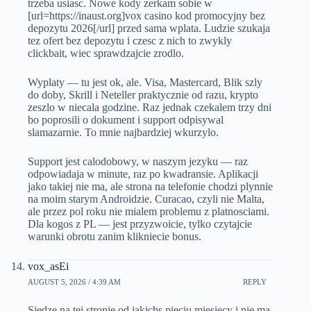
trzeba usiasc. Nowe kody zerkam sobie w
[url=https://inaust.org]vox casino kod promocyjny bez
depozytu 2026[/url] przed sama wplata. Ludzie szukaja
tez ofert bez depozytu i czesc z nich to zwykly
clickbait, wiec sprawdzajcie zrodlo.
Wyplaty — tu jest ok, ale. Visa, Mastercard, Blik szly
do doby, Skrill i Neteller praktycznie od razu, krypto
zeszlo w niecala godzine. Raz jednak czekalem trzy dni
bo poprosili o dokument i support odpisywal
slamazarnie. To mnie najbardziej wkurzylo.
Support jest calodobowy, w naszym jezyku — raz
odpowiadaja w minute, raz po kwadransie. Aplikacji
jako takiej nie ma, ale strona na telefonie chodzi plynnie
na moim starym Androidzie. Curacao, czyli nie Malta,
ale przez pol roku nie mialem problemu z platnosciami.
Dla kogos z PL — jest przyzwoicie, tylko czytajcie
warunki obrotu zanim klikniecie bonus.
vox_asEi
AUGUST 5, 2026 / 4:39 AM
REPLY
Siedze na tej stronie od jakichs pieciu miesiecy i nie ma