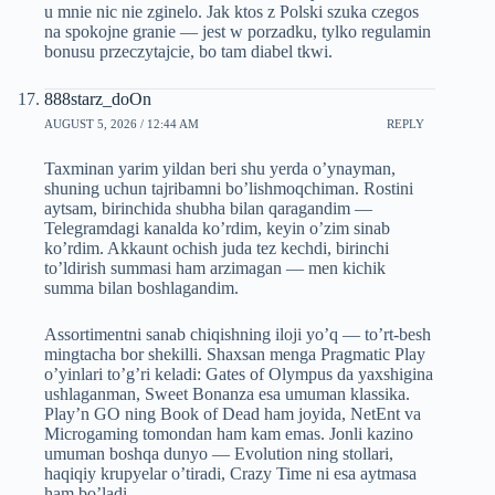
u mnie nic nie zginelo. Jak ktos z Polski szuka czegos
na spokojne granie — jest w porzadku, tylko regulamin
bonusu przeczytajcie, bo tam diabel tkwi.
888starz_doOn
AUGUST 5, 2026 / 12:44 AM
REPLY
Taxminan yarim yildan beri shu yerda o’ynayman,
shuning uchun tajribamni bo’lishmoqchiman. Rostini
aytsam, birinchida shubha bilan qaragandim —
Telegramdagi kanalda ko’rdim, keyin o’zim sinab
ko’rdim. Akkaunt ochish juda tez kechdi, birinchi
to’ldirish summasi ham arzimagan — men kichik
summa bilan boshlagandim.
Assortimentni sanab chiqishning iloji yo’q — to’rt-besh
mingtacha bor shekilli. Shaxsan menga Pragmatic Play
o’yinlari to’g’ri keladi: Gates of Olympus da yaxshigina
ushlaganman, Sweet Bonanza esa umuman klassika.
Play’n GO ning Book of Dead ham joyida, NetEnt va
Microgaming tomondan ham kam emas. Jonli kazino
umuman boshqa dunyo — Evolution ning stollari,
haqiqiy krupyelar o’tiradi, Crazy Time ni esa aytmasa
ham bo’ladi.