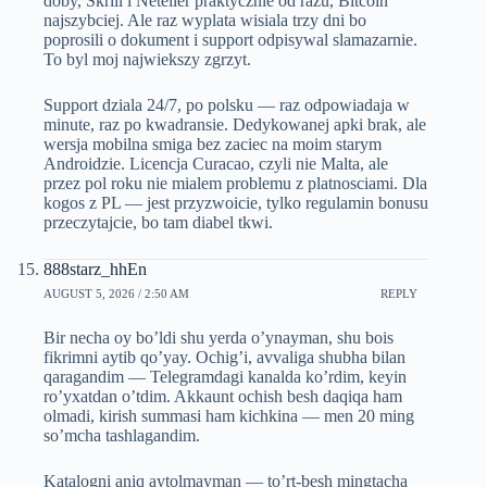
doby, Skrill i Neteller praktycznie od razu, Bitcoin
najszybciej. Ale raz wyplata wisiala trzy dni bo
poprosili o dokument i support odpisywal slamazarnie.
To byl moj najwiekszy zgrzyt.
Support dziala 24/7, po polsku — raz odpowiadaja w
minute, raz po kwadransie. Dedykowanej apki brak, ale
wersja mobilna smiga bez zaciec na moim starym
Androidzie. Licencja Curacao, czyli nie Malta, ale
przez pol roku nie mialem problemu z platnosciami. Dla
kogos z PL — jest przyzwoicie, tylko regulamin bonusu
przeczytajcie, bo tam diabel tkwi.
888starz_hhEn
AUGUST 5, 2026 / 2:50 AM
REPLY
Bir necha oy bo’ldi shu yerda o’ynayman, shu bois
fikrimni aytib qo’yay. Ochig’i, avvaliga shubha bilan
qaragandim — Telegramdagi kanalda ko’rdim, keyin
ro’yxatdan o’tdim. Akkaunt ochish besh daqiqa ham
olmadi, kirish summasi ham kichkina — men 20 ming
so’mcha tashlagandim.
Katalogni aniq aytolmayman — to’rt-besh mingtacha