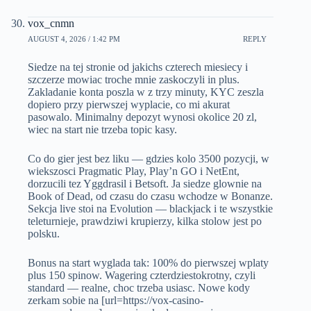
vox_cnmn
AUGUST 4, 2026 / 1:42 PM
REPLY
Siedze na tej stronie od jakichs czterech miesiecy i
szczerze mowiac troche mnie zaskoczyli in plus.
Zakladanie konta poszla w z trzy minuty, KYC zeszla
dopiero przy pierwszej wyplacie, co mi akurat
pasowalo. Minimalny depozyt wynosi okolice 20 zl,
wiec na start nie trzeba topic kasy.
Co do gier jest bez liku — gdzies kolo 3500 pozycji, w
wiekszosci Pragmatic Play, Play’n GO i NetEnt,
dorzucili tez Yggdrasil i Betsoft. Ja siedze glownie na
Book of Dead, od czasu do czasu wchodze w Bonanze.
Sekcja live stoi na Evolution — blackjack i te wszystkie
teleturnieje, prawdziwi krupierzy, kilka stolow jest po
polsku.
Bonus na start wyglada tak: 100% do pierwszej wplaty
plus 150 spinow. Wagering czterdziestokrotny, czyli
standard — realne, choc trzeba usiasc. Nowe kody
zerkam sobie na [url=https://vox-casino-