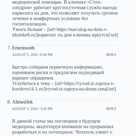
медицинской помощью. В клинике «Стоп-
синдром» работает круглосуточная служба выезда
нарколога на дом, что позволяет получить срочное
лечение в комфортных условиях без
госпитализации.
Узнать больше – [url=https://narcolog-na-dom-v-
irkutske6.ru/]нарколог на дом клиника иркутск[/url]
Ernestsooth
AUGUST 5, 2026 / 8:46 PM
REPLY
Быстро собираем первичную информацию,
оцениваем риски и предлагаем подходящий
вариант обращения.
Углубиться в тему – [url=https://vyvod-iz-zapoya-v-
koroleve14-1.ru/]vyvod-iz-zapoya-na-domu-cena[/url]
AhmedJek
AUGUST 5, 2026 / 3:36 PM
REPLY
В данной статье мы поговорим о будущем
медицины, акцентируя внимание на прорывных
разработках и их потенциале. Читатель узнает о