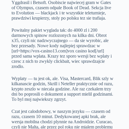
Yggdrasil i Betsoft. Osobiscie najwiecej gram w Gates
of Olympus, czasem odpale Book of Dead. Sekcja live
to Evolution — blackjack i te wszystkie teleturnieje,
prawdziwi krupierzy, stoly po polsku tez sie trafiaja.
Powitalny pakiet wyglada tak: do 4000 zl i 200
darmowych spinow rozlozonych na kilka dni. Obrot
x35, czyli nic nadzwyczajnego — da sie wyrobic, ale
bez przesady. Nowe kody najlepiej sprawdzac w
[url=https://vox-casino13.com]vox casino kod[/url]
przed sama wplata. Krazy tez sporo wersji bez wplaty i
czesc z nich to zwykly clickbait, wiec sprawdzajcie
zrodlo.
Wyplaty — tu jest ok, ale. Visa, Mastercard, Blik szly w
kilkanascie godzin, Skrill i Neteller praktycznie od razu,
krypto zeszlo w niecala godzine. Ale raz czekalem trzy
dni bo poprosili o dokument a support mielil godzinami.
To byl moj najwiekszy zgrzyt.
Czat jest calodobowy, w naszym jezyku — czasem od
razu, czasem 10 minut. Dedykowanej apki brak, ale
wersja mobilna chodzi plynnie na Androidzie. Curacao,
czyli nie Malta, ale przez pol roku nie mialem problemu