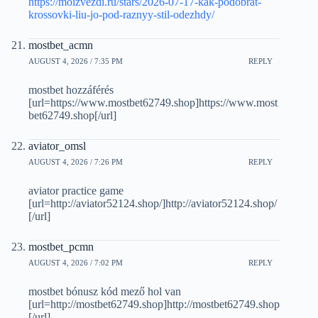
https://moizvezdi.ru/stars/2026-07-17-kak-podobrat-
krossovki-liu-jo-pod-raznyy-stil-odezhdy/
mostbet_acmn
AUGUST 4, 2026 / 7:35 PM
REPLY
mostbet hozzáférés
[url=https://www.mostbet62749.shop]https://www.most
bet62749.shop[/url]
aviator_omsl
AUGUST 4, 2026 / 7:26 PM
REPLY
aviator practice game
[url=http://aviator52124.shop/]http://aviator52124.shop/
[/url]
mostbet_pcmn
AUGUST 4, 2026 / 7:02 PM
REPLY
mostbet bónusz kód mező hol van
[url=http://mostbet62749.shop]http://mostbet62749.shop
[/url]