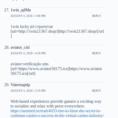
1win_qdMa
AUGUST 4, 2026 / 5:06 PM
REPLY
1win lucky jet стратегия
[url=http://1win21367.shop/]http://1win21367.shop/[/url
]
aviator_cisl
AUGUST 4, 2026 / 4:26 PM
REPLY
aviator verificação sms
[url=https://www.aviator58175.icu]https://www.aviator
58175.icu[/url]
Vateenaptip
AUGUST 4, 2026 / 3:35 PM
REPLY
Web-based experiences provide gamers a exciting way
to socialize and relax with peers everywhere.
https://nanmed.ru/read/4033-rise-to-fame-the-secret-to-
cashman-casino-s-success-in-the-virtual-casino-industry/