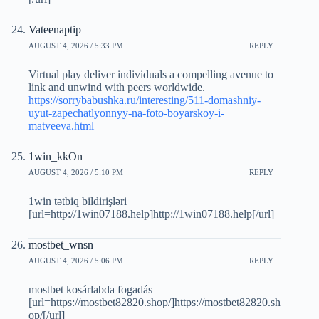
Vateenaptip
AUGUST 4, 2026 / 5:33 PM
REPLY
Virtual play deliver individuals a compelling avenue to
link and unwind with peers worldwide.
https://sorrybabushka.ru/interesting/511-domashniy-
uyut-zapechatlyonnyy-na-foto-boyarskoy-i-
matveeva.html
1win_kkOn
AUGUST 4, 2026 / 5:10 PM
REPLY
1win tətbiq bildirişləri
[url=http://1win07188.help]http://1win07188.help[/url]
mostbet_wnsn
AUGUST 4, 2026 / 5:06 PM
REPLY
mostbet kosárlabda fogadás
[url=https://mostbet82820.shop/]https://mostbet82820.sh
op/[/url]