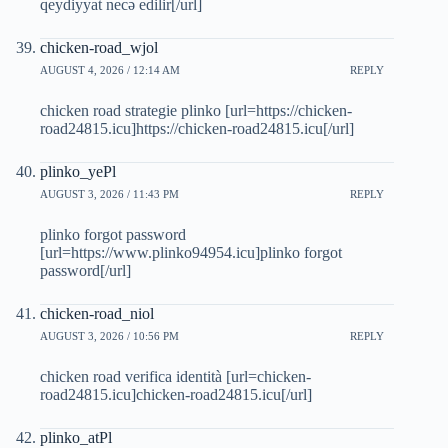
qeydiyyat necə edilir[/url]
chicken-road_wjol
AUGUST 4, 2026 / 12:14 AM
REPLY
chicken road strategie plinko [url=https://chicken-
road24815.icu]https://chicken-road24815.icu[/url]
plinko_yePl
AUGUST 3, 2026 / 11:43 PM
REPLY
plinko forgot password
[url=https://www.plinko94954.icu]plinko forgot
password[/url]
chicken-road_niol
AUGUST 3, 2026 / 10:56 PM
REPLY
chicken road verifica identità [url=chicken-
road24815.icu]chicken-road24815.icu[/url]
plinko_atPl